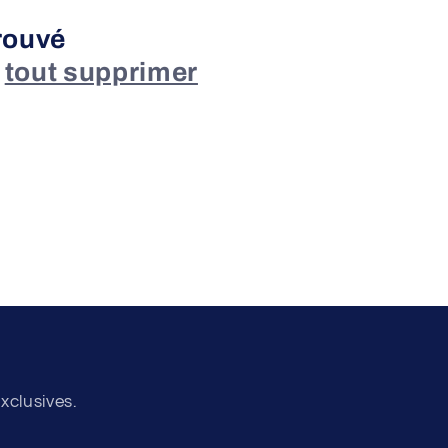
rouvé
u
tout supprimer
xclusives.