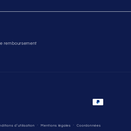
 de remboursement
Moyens
de
paiement
ditions d’utilisation
Mentions légales
Coordonnées