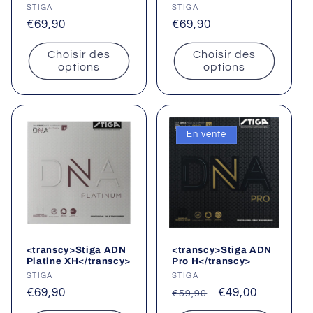
Fournisseur :
STIGA
Fournisseur :
STIGA
Prix
€69,90
Prix
€69,90
habituel
habituel
Choisir des
Choisir des
options
options
En vente
<transcy>Stiga ADN
<transcy>Stiga ADN
Platine XH</transcy>
Pro H</transcy>
Fournisseur :
STIGA
Fournisseur :
STIGA
Prix
€69,90
Prix
Prix
€49,00
€59,90
habituel
habituel
promotionnel