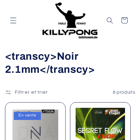
et
passer
au
contenu
Panier
C
<transcy>Noir
o
2.1mm</transcy>
l
l
Filtrer et trier
8 produits
e
En vente
c
t