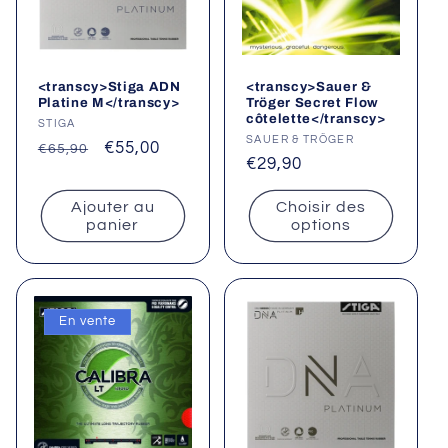
i
o
<transcy>Stiga ADN
<transcy>Sauer &
n
Platine M</transcy>
Tröger Secret Flow
côtelette</transcy>
Fournisseur :
STIGA
:
Fournisseur :
SAUER & TRÖGER
Prix
Prix
€55,00
€65,90
Prix
€29,90
habituel
promotionnel
habituel
Ajouter au
Choisir des
panier
options
En vente