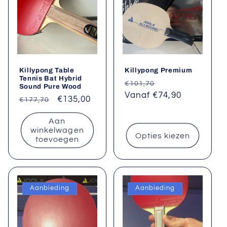
Killypong Table
Killypong Premium
Tennis Bat Hybrid
Normale
Aanbiedingsprij
€101,70
Sound Pure Wood
prijs
Vanaf €74,90
Normale
Aanbiedingsprijs
€135,00
€177,70
prijs
Aan
winkelwagen
Opties kiezen
toevoegen
Aanbieding
Aanbieding