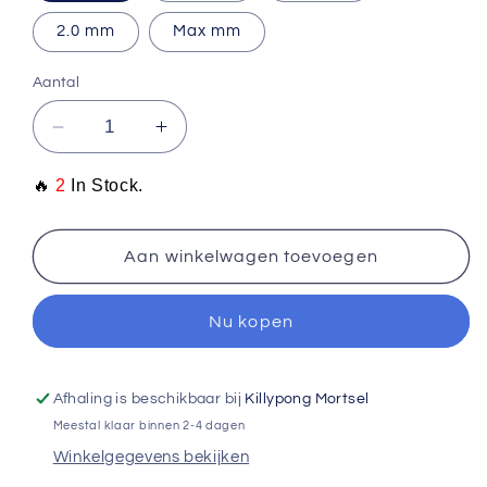
2.0 mm
Max mm
Aantal
Aantal
Aantal
verlagen
verhogen
voor
voor
🔥
2
In Stock.
Donic
Donic
Vario
Vario
Soft
Soft
Aan winkelwagen toevoegen
Nu kopen
Afhaling is beschikbaar bij
Killypong Mortsel
Meestal klaar binnen 2-4 dagen
Winkelgegevens bekijken