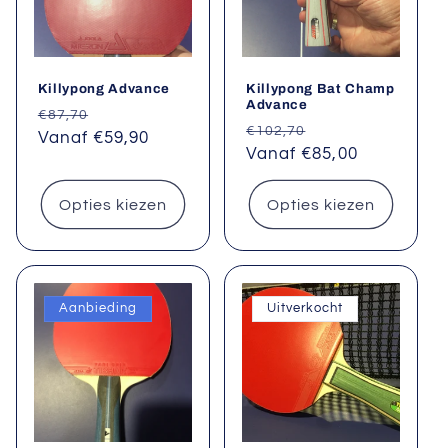
Killypong Advance
Killypong Bat Champ
Advance
Normale
Aanbiedingsprijs
€87,70
Normale
Aanbiedingsprij
€102,70
prijs
Vanaf €59,90
prijs
Vanaf €85,00
Opties kiezen
Opties kiezen
Aanbieding
Uitverkocht