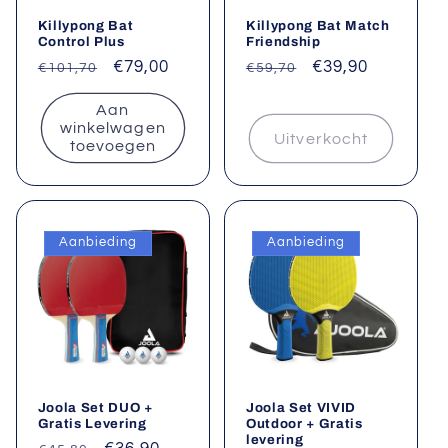
Killypong Bat
Killypong Bat Match
Control Plus
Friendship
Normale
Aanbiedingsprijs
€79,00
Normale
Aanbiedingsprij
€39,90
€101,70
€59,70
prijs
prijs
Aan
winkelwagen
Uitverkocht
toevoegen
Aanbieding
Aanbieding
Joola Set DUO +
Joola Set VIVID
Gratis Levering
Outdoor + Gratis
levering