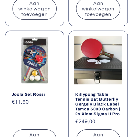
Aan
Aan
winkelwagen
winkelwagen
toevoegen
toevoegen
Joola Set Rossi
Killypong Table
Tennis Bat Butterfly
Normale
€11,90
Gergely Black Label
Tamca 5000 Carbon |
prijs
2x Xiom Sigma II Pro
Normale
€249,00
prijs
Aan
Aan