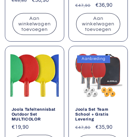
Normale
Aanbiedingsprijs
€36,90
€45,80
Normale
Aanbiedingsprij
€36,90
€47,90
prijs
prijs
Aan
Aan
winkelwagen
winkelwagen
toevoegen
toevoegen
Aanbieding
Joola Tafeltennisbat
Joola Set Team
Outdoor Set
School + Gratis
MULTICOLOR
Levering
Normale
€19,90
Normale
Aanbiedingsprij
€35,90
€47,80
prijs
prijs