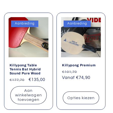
Aanbieding
Aanbieding
Killypong Table
Killypong Premium
Tennis Bat Hybrid
Normale
Aanbiedingsprij
€101,70
Sound Pure Wood
prijs
Vanaf €74,90
Normale
Aanbiedingsprijs
€135,00
€177,70
prijs
Aan
winkelwagen
Opties kiezen
toevoegen