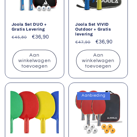
Joola Set DUO +
Joola Set VIVID
Gratis Levering
Outdoor + Gratis
levering
Normale
Aanbiedingsprijs
€36,90
€45,80
Normale
Aanbiedingsprij
€36,90
€47,90
prijs
prijs
Aan
Aan
winkelwagen
winkelwagen
toevoegen
toevoegen
Aanbieding