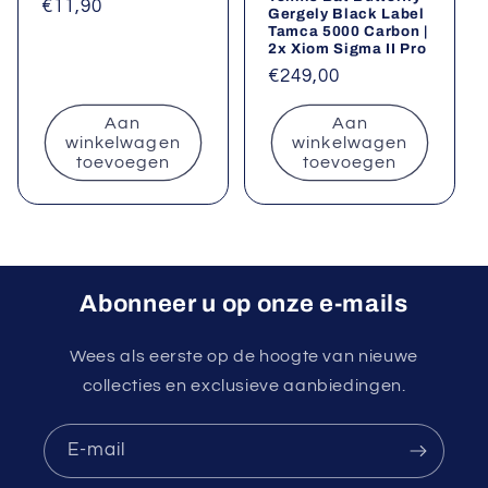
Normale
€11,90
Gergely Black Label
Tamca 5000 Carbon |
prijs
2x Xiom Sigma II Pro
Normale
€249,00
prijs
Aan
Aan
winkelwagen
winkelwagen
toevoegen
toevoegen
Abonneer u op onze e-mails
Wees als eerste op de hoogte van nieuwe
collecties en exclusieve aanbiedingen.
E‑mail