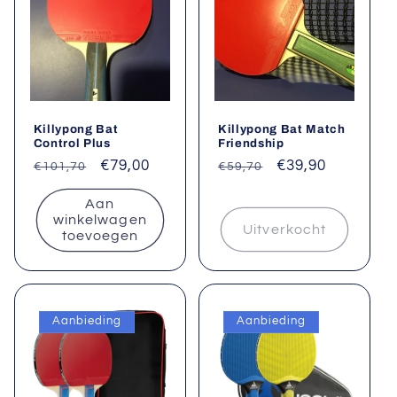
Killypong Bat
Killypong Bat Match
Control Plus
Friendship
Normale
Aanbiedingsprijs
€79,00
Normale
Aanbiedingsprij
€39,90
€101,70
€59,70
prijs
prijs
Aan
winkelwagen
Uitverkocht
toevoegen
Aanbieding
Aanbieding