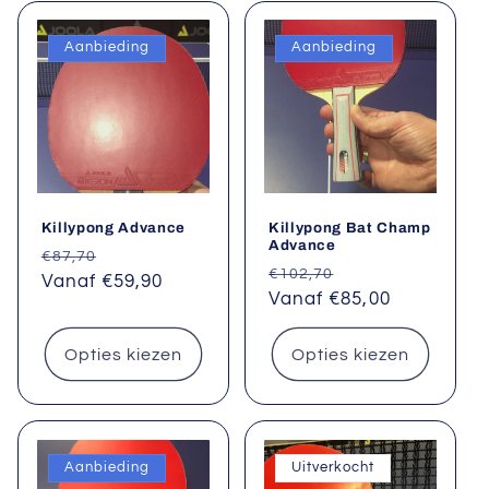
Aanbieding
Aanbieding
Killypong Advance
Killypong Bat Champ
Advance
Normale
Aanbiedingsprijs
€87,70
Normale
Aanbiedingsprij
€102,70
prijs
Vanaf €59,90
prijs
Vanaf €85,00
Opties kiezen
Opties kiezen
Aanbieding
Uitverkocht