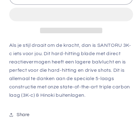
c
c
ST
ST
-
-
Straight
Straight
Als je stijl draait om de kracht, dan is SANTORU 3K-
c iets voor jou. Dit hard-hitting blade met direct
reactievermogen heeft een lagere balvlucht en is
perfect voor die hard-hitting en drive shots. Dit is
allemaal te danken aan de speciale 5-laags
constructie met onze state-of-the-art triple carbon
laag (3K-c) & Hinoki buitenlagen.
Share