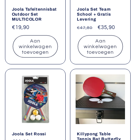
Joola Tafeltennisbat
Joola Set Team
Outdoor Set
School + Gratis
MULTICOLOR
Levering
Normale
€19,90
Normale
Aanbiedingsprij
€35,90
€47,80
prijs
prijs
Aan
Aan
winkelwagen
winkelwagen
toevoegen
toevoegen
Joola Set Rossi
Killypong Table
Tennis Bat Butterfly