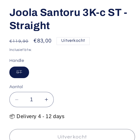
1
openen
Joola Santoru 3K-c ST -
in
modaal
Straight
Normale
Aanbiedingsprijs
€83,00
Uitverkocht
€119,90
prijs
Inclusief btw.
Handle
Variant
ST
uitverkocht
of
niet
Aantal
beschikbaar
Aantal
Aantal
verlagen
verhogen
voor
voor
📦 Delivery 4 - 12 days
Joola
Joola
Santoru
Santoru
3K-
3K-
Uitverkocht