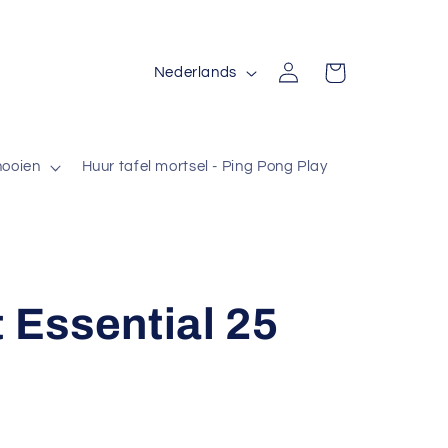
T
Inloggen
Winkelwagen
Nederlands
a
a
l
nooien
Huur tafel mortsel - Ping Pong Play
t Essential 25