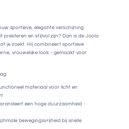
ouw sportieve, elegante verschijning
t presteren en stijlvol zijn? Dan is de Joola
t je zoekt. Hij combineert sportieve
erne, vrouwelijke look - gemaakt voor
lag:
ctioneel materiaal voor licht en
rt
garandeert een hoge duurzaamheid -
optimale bewegingsvrijheid bij snelle