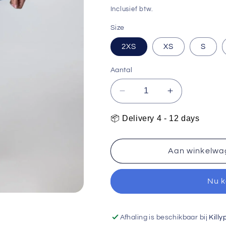
prijs
Inclusief btw.
Size
2XS
XS
S
Aantal
Aantal
Aantal
verlagen
verhogen
voor
voor
📦 Delivery 4 - 12 days
Joola
Joola
Skirt
Skirt
Essential
Essential
Aan winkelwa
25
25
Blue
Blue
Nu 
Afhaling is beschikbaar bij
Killy