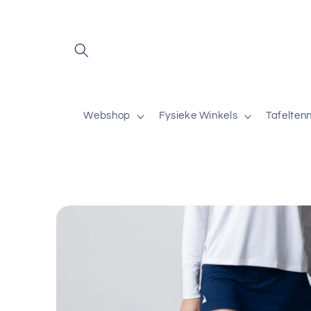
Meteen
naar de
content
Webshop
Fysieke Winkels
Tafelten
Ga direct naar
productinformatie