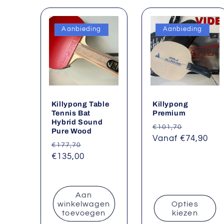
Aanbieding
Aanbieding
Killypong Table
Killypong
Tennis Bat
Premium
Hybrid Sound
Normale
Aanbiedi
€101,70
Pure Wood
prijs
Vanaf €74,90
Normale
Aanbiedingsprijs
€177,70
prijs
€135,00
Aan
winkelwagen
Opties
toevoegen
kiezen