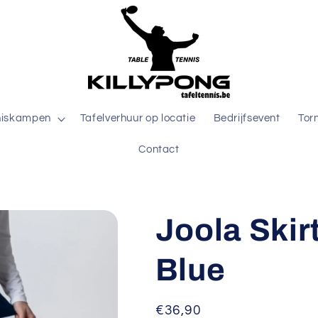
niskampen
Tafelverhuur op locatie
Bedrijfsevent
Tor
Contact
Joola Skir
Blue
Normale
€36,90