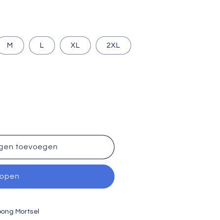
M
L
XL
2XL
gen toevoegen
kopen
pong Mortsel