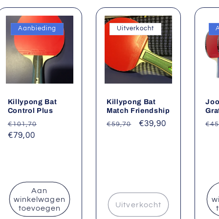
Aanbieding
Uitverkocht
Killypong Bat
Killypong Bat
Joo
Control Plus
Match Friendship
Gra
ijs
Normale
Aanbiedingsprijs
Normale
Aanbiedingsprijs
€39,90
No
€101,70
€59,70
€45
prijs
€79,00
prijs
pri
Aan
winkelwagen
w
Uitverkocht
toevoegen