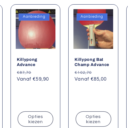
Aanbieding
Aanbieding
Killypong
Killypong Bat
Advance
Champ Advance
ngsprijs
Normale
Aanbiedingsprijs
Normale
Aanbiedingspr
€87,70
€102,70
prijs
Vanaf €59,90
prijs
Vanaf €85,00
Opties
Opties
kiezen
kiezen