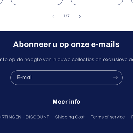
van
1
/
7
Abonneer u op onze e-mails
ste op de hoogte van nieuwe collecties en exclusieve 
E‑mail
Meer info
ORTINGEN - DISCOUNT
Shipping Cost
Terms of service