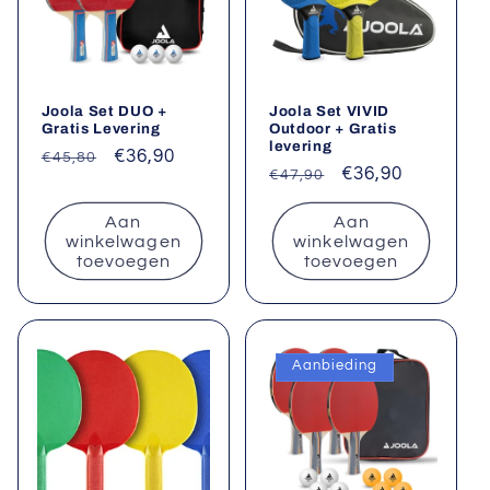
Joola Set DUO +
Joola Set VIVID
Gratis Levering
Outdoor + Gratis
levering
Normale
Aanbiedingsprijs
€36,90
€45,80
Normale
Aanbiedingsprij
€36,90
€47,90
prijs
prijs
Aan
Aan
winkelwagen
winkelwagen
toevoegen
toevoegen
Aanbieding