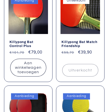
Aanbieding
Uitverkocht
Killypong Bat
Killypong Bat Match
Control Plus
Friendship
Normale
Aanbiedingsprijs
€79,00
Normale
Aanbiedingsprij
€39,90
€101,70
€59,70
prijs
prijs
Aan
winkelwagen
Uitverkocht
toevoegen
Aanbieding
Aanbieding