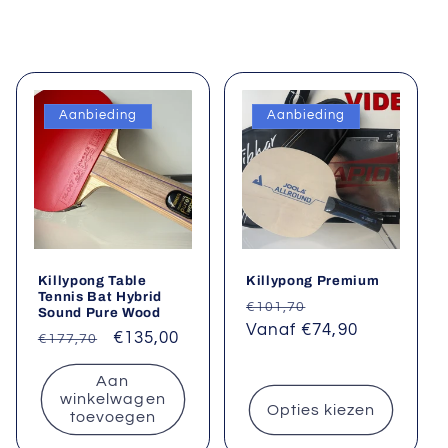
Aanbieding
Aanbieding
Killypong Table
Killypong Premium
Tennis Bat Hybrid
Normale
Aanbiedingsprij
€101,70
Sound Pure Wood
prijs
Vanaf €74,90
Normale
Aanbiedingsprijs
€135,00
€177,70
prijs
Aan
winkelwagen
Opties kiezen
toevoegen