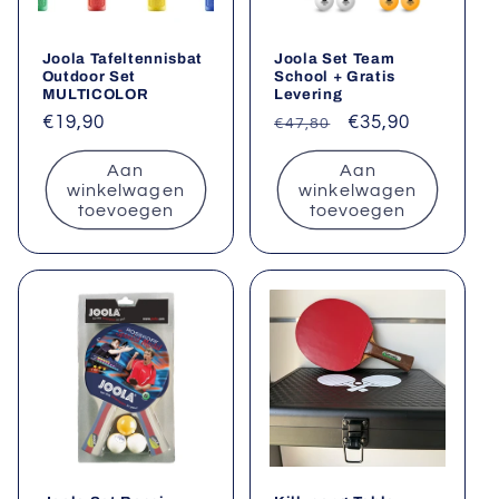
Joola Tafeltennisbat
Joola Set Team
Outdoor Set
School + Gratis
MULTICOLOR
Levering
Normale
€19,90
Normale
Aanbiedingsprij
€35,90
€47,80
prijs
prijs
Aan
Aan
winkelwagen
winkelwagen
toevoegen
toevoegen