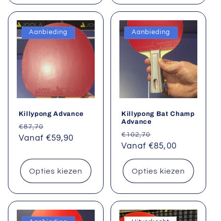
Aanbieding
Aanbieding
Killypong Advance
Killypong Bat Champ
Advance
Normale
Aanbiedingsprijs
€87,70
Normale
Aanbiedingsprij
€102,70
prijs
Vanaf €59,90
prijs
Vanaf €85,00
Opties kiezen
Opties kiezen