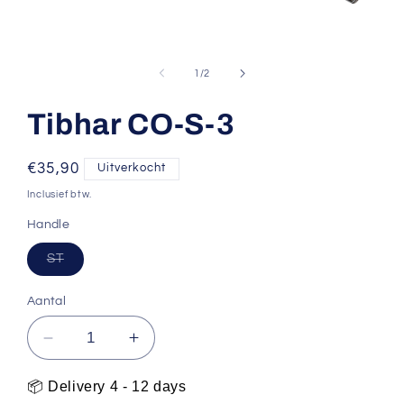
Media
1
openen
van
1
/
2
in
modaal
Tibhar CO-S-3
Normale
€35,90
Uitverkocht
prijs
Inclusief btw.
Handle
Variant
ST
uitverkocht
of
niet
Aantal
beschikbaar
Aantal
Aantal
verlagen
verhogen
voor
voor
📦 Delivery 4 - 12 days