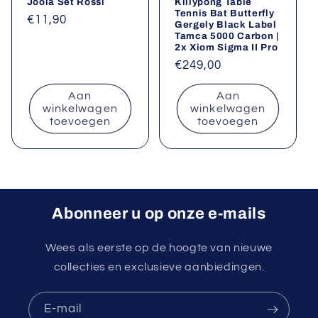
Joola Set Rossi
Killypong Table
Tennis Bat Butterfly
Normale
€11,90
Gergely Black Label
Tamca 5000 Carbon |
prijs
2x Xiom Sigma II Pro
Normale
€249,00
prijs
Aan
Aan
winkelwagen
winkelwagen
toevoegen
toevoegen
Abonneer u op onze e-mails
Wees als eerste op de hoogte van nieuwe
collecties en exclusieve aanbiedingen.
E‑mail