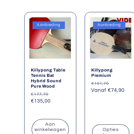
Aanbieding
Aanbieding
Killypong Table
Killypong
Tennis Bat
Premium
Hybrid Sound
Normale
Aanbiedi
€101,70
Pure Wood
prijs
Vanaf €74,90
Normale
Aanbiedingsprijs
€177,70
prijs
€135,00
Aan
winkelwagen
Opties