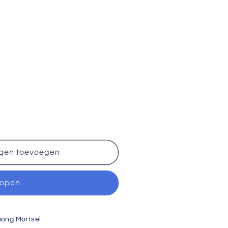
gen toevoegen
kopen
pong Mortsel