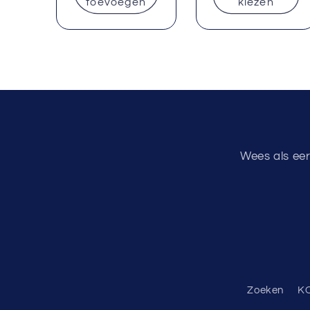
toevoegen
kiezen
Wees als eer
Zoeken
K