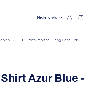
T
Inloggen
Winkelwagen
Nederlands
a
a
l
nooien
Huur tafel mortsel - Ping Pong Play
Shirt Azur Blue -