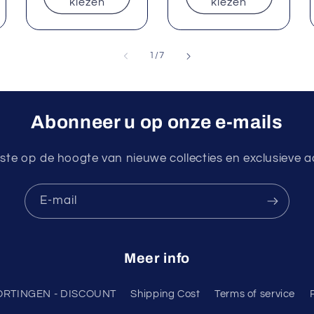
kiezen
kiezen
van
1
/
7
Abonneer u op onze e-mails
ste op de hoogte van nieuwe collecties en exclusieve 
E‑mail
Meer info
ORTINGEN - DISCOUNT
Shipping Cost
Terms of service