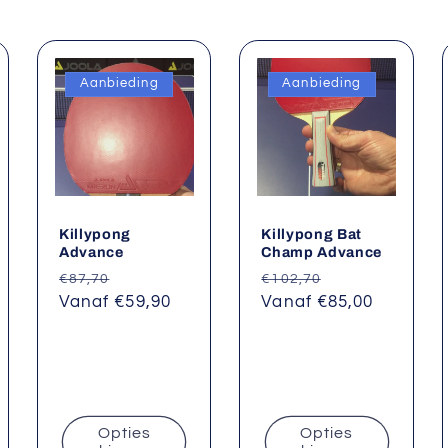
Aanbieding
Aanbieding
Killypong
Killypong Bat
Advance
Champ Advance
ngsprijs
Normale
Aanbiedingsprijs
Normale
Aanbiedingspr
€87,70
€102,70
prijs
Vanaf €59,90
prijs
Vanaf €85,00
Opties
Opties