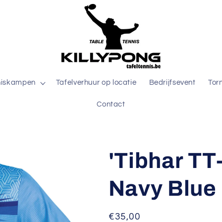
niskampen
Tafelverhuur op locatie
Bedrijfsevent
Tor
Contact
'Tibhar TT-
Navy Blue
Normale
€35,00