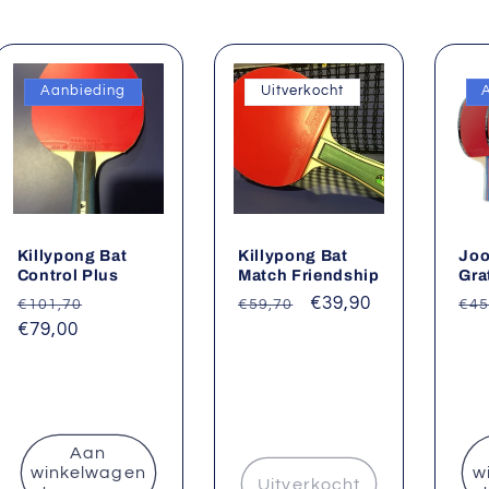
Aanbieding
Uitverkocht
Killypong Bat
Killypong Bat
Joo
Control Plus
Match Friendship
Gra
ijs
Normale
Aanbiedingsprijs
Normale
Aanbiedingsprijs
€39,90
No
€101,70
€59,70
€45
prijs
€79,00
prijs
pri
Aan
winkelwagen
w
Uitverkocht