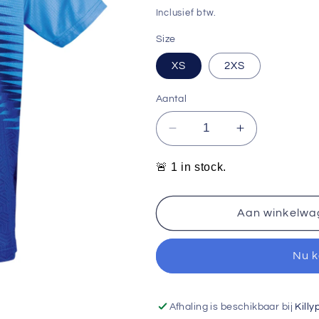
prijs
Inclusief btw.
Size
XS
2XS
Aantal
Aantal
Aantal
verlagen
verhogen
voor
voor
🚨 1 in stock.
&#39;Tibhar
&#39;Tibhar
TT-
TT-
Shirt
Shirt
Aan winkelwa
Azur
Azur
Blue
Blue
Nu 
-
-
Navy
Navy
Blue
Blue
Afhaling is beschikbaar bij
Killy