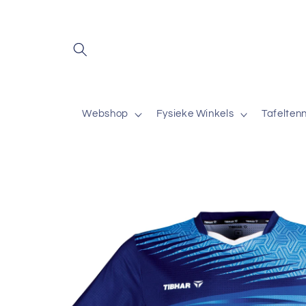
Meteen
naar de
content
Webshop
Fysieke Winkels
Tafelten
Ga direct naar
productinformatie